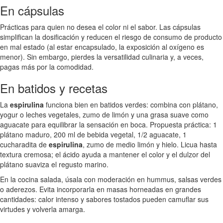
En cápsulas
Prácticas para quien no desea el color ni el sabor. Las cápsulas
simplifican la dosificación y reducen el riesgo de consumo de producto
en mal estado (al estar encapsulado, la exposición al oxígeno es
menor). Sin embargo, pierdes la versatilidad culinaria y, a veces,
pagas más por la comodidad.
En batidos y recetas
La
espirulina
funciona bien en batidos verdes: combina con plátano,
yogur o leches vegetales, zumo de limón y una grasa suave como
aguacate para equilibrar la sensación en boca. Propuesta práctica: 1
plátano maduro, 200 ml de bebida vegetal, 1/2 aguacate, 1
cucharadita de
espirulina
, zumo de medio limón y hielo. Licua hasta
textura cremosa; el ácido ayuda a mantener el color y el dulzor del
plátano suaviza el regusto marino.
En la cocina salada, úsala con moderación en hummus, salsas verdes
o aderezos. Evita incorporarla en masas horneadas en grandes
cantidades: calor intenso y sabores tostados pueden camuflar sus
virtudes y volverla amarga.