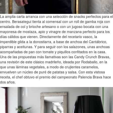
La amplia carta arranca con una selección de snacks perfectos para el
centro. Berasategui tienta al comensal con un roll de gamba roja con
ensalada de col y brioche artesano o con un jugoso bocata con una
mayonesa de mostaza, apio y vinagre de manzana perfecto para los
días cálidos que vienen. Directamente del recetario vasco, la
imperdible gilda a la donostiarra, a base de anchoa del Cantábrico,
piparras y aceitunas. Y para seguir con los salazones, unas anchoas
acompañadas de pan con tomate y piquillos confitados en la casa.
Una de las propuestas más llamativas son las Candy Crunch Bravas,
una revisión de este clásico madrileño, ideada por Rodaballo, en la
que unas láminas vegetales, a modo de crujientes caramelos,
envuelven un núcleo de puré de patatas y salsa. Con esta vistosa
receta, el chef obtuvo el premio del campeonato Palencia Brava hace
dos años.