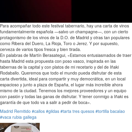
Para acompañar todo este festival tabernario, hay una carta de vinos
fundamentalmente española —salvo un champagne—, con un cierto
protagonismo de los vinos de la D.O. de Madrid y otras tan populares
como Ribera del Duero, La Rioja, Toro o Jerez. Y por supuesto,
cerveza de varios tipos fresca y bien tirada.
En palabras de Martín Berasategui, «Estamos entusiasmados de traer
hasta Madrid esta propuesta con poso vasco, inspirada en las
tabernas de la capital y con platos de mi recetario y del de Iñaki
Rodaballo. Queremos que todo el mundo pueda disfrutar de esta
carta divertida, ideal para compartir y muy democrática, en un local
espacioso y junto a plaza de España, el lugar más increíble ahora
mismo de la ciudad. Tenemos los mejores proveedores y un equipo
con pasión y todas las ganas de disfrutar. Y tener conmigo a Iñaki es
garantía de que todo va a salir a pedir de boca».
Madrid
Remitido
#callos
#gildas
#tarta tres quesos
#tortilla bacalao
#vaca rubia gallega