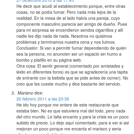
27 diciembre 2010 a las 11:45
He decir que acudí al establecimiento porque, entre otras
cosas, no se podía fumar. Pero nada más lejos de la
realidad. En la mesa de al lado había una pareja, cuyo
componente masculino parecía ser amigo de dueño. Pues
para mi sorpresa se encendieron sendos cigarrillos y allí
nadie les dijo nada de nada. Nosotros no quisimos
problemas y terminamos nuestra cena y nos fuimos.
Conclusión: Si van a permitir fumar dependiendo de quién
sea la persona, no anuncien ser un espacio sin humo a
bombo y platillo en su página web.
Otra cosa: El sentir general (comentado por amistades y
leido en diferentes foros) es que se agradecería una tapita
de entrante con la bebida que se pide antes de comer). No
creo que les cueste mucho y dice bastante del servicio.
Mariano
dice:
20 febrero 2011 a las 23:36
He ido hoy porque me entere de este restaurante que
estaba bien. No es que estuviera mal del todo, pero nada
del otro mundo. Le falta encanto y para la crisis es un poco
subido de precio. Lo dejo aquí comentado, para a ver si asi
mejoran un poco porque me encanta el marisco y seria