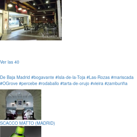
Ver las 40
De Baja
Madrid
#bogavante
#Isla-de-la-Toja
#Las-Rozas
#mariscada
#OGrove
#percebe
#rodaballo
#tarta-de-orujo
#vieira
#zamburiña
SCACCO MATTO (MADRID)