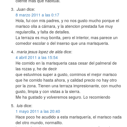
cliente mas que habitual.
Juan
dice:
8 marzo 2011 a las 0:17
Hola, fui con mis padres, y no nos gusto mucho porque el
marisco olia a cámara, y la atencion prestada fue muy
regularcilla, y falta de detalles.
La terraza es muy bonita, pero el interior, mas parece un
comedor escolar o del inserso que una marisqueria.
maria jesus lopez de alda
dice:
4 abril 2011 a las 15:54
He comido en la marisqueria casa cesar del palmeral de
las rozas y, he de decir
que estuvimos super a gusto, comimos el mejor marisco
que he comido hasta ahora, y calidad precio no hay otro
por la zona. Tienen una terraza impresionante, con mucho
gusto, limpia y con vistas a la sierra.
Me ha gustado y volveremos seguro. Lo recomiendo
luis
dice:
1 mayo 2011 a las 20:40
Hace poco he acudido a esta marisquería, el marisco nada
del otro mundo, normalito.