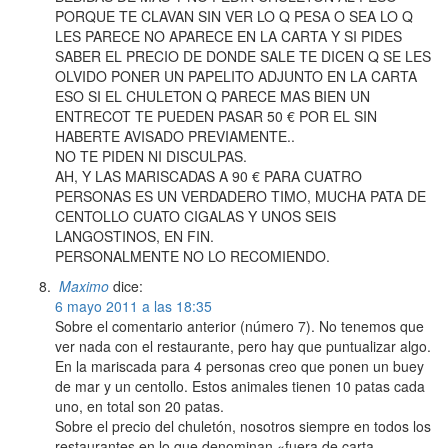
PORQUE TE CLAVAN SIN VER LO Q PESA O SEA LO Q
LES PARECE NO APARECE EN LA CARTA Y SI PIDES
SABER EL PRECIO DE DONDE SALE TE DICEN Q SE LES
OLVIDO PONER UN PAPELITO ADJUNTO EN LA CARTA
ESO SI EL CHULETON Q PARECE MAS BIEN UN
ENTRECOT TE PUEDEN PASAR 50 € POR EL SIN
HABERTE AVISADO PREVIAMENTE..
NO TE PIDEN NI DISCULPAS.
AH, Y LAS MARISCADAS A 90 € PARA CUATRO
PERSONAS ES UN VERDADERO TIMO, MUCHA PATA DE
CENTOLLO CUATO CIGALAS Y UNOS SEIS
LANGOSTINOS, EN FIN.
PERSONALMENTE NO LO RECOMIENDO.
Maximo
dice:
6 mayo 2011 a las 18:35
Sobre el comentario anterior (número 7). No tenemos que
ver nada con el restaurante, pero hay que puntualizar algo.
En la mariscada para 4 personas creo que ponen un buey
de mar y un centollo. Estos animales tienen 10 patas cada
uno, en total son 20 patas.
Sobre el precio del chuletón, nosotros siempre en todos los
restaurantes en lo que denominan «fuera de carta