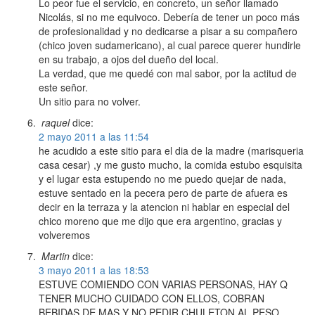
Lo peor fue el servicio, en concreto, un señor llamado
Nicolás, si no me equivoco. Debería de tener un poco más
de profesionalidad y no dedicarse a pisar a su compañero
(chico joven sudamericano), al cual parece querer hundirle
en su trabajo, a ojos del dueño del local.
La verdad, que me quedé con mal sabor, por la actitud de
este señor.
Un sitio para no volver.
raquel
dice:
2 mayo 2011 a las 11:54
he acudido a este sitio para el dia de la madre (marisqueria
casa cesar) ,y me gusto mucho, la comida estubo esquisita
y el lugar esta estupendo no me puedo quejar de nada,
estuve sentado en la pecera pero de parte de afuera es
decir en la terraza y la atencion ni hablar en especial del
chico moreno que me dijo que era argentino, gracias y
volveremos
Martin
dice:
3 mayo 2011 a las 18:53
ESTUVE COMIENDO CON VARIAS PERSONAS, HAY Q
TENER MUCHO CUIDADO CON ELLOS, COBRAN
BEBIDAS DE MAS Y NO PEDIR CHULETON AL PESO