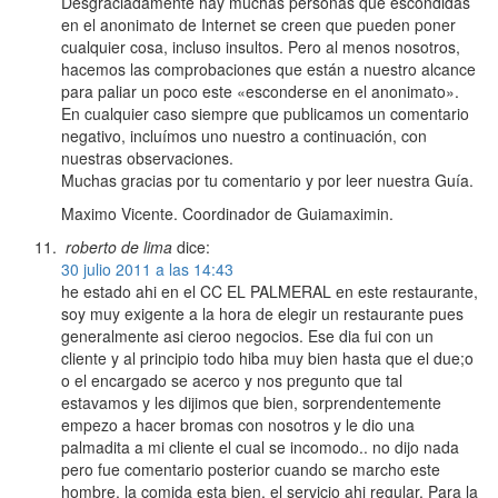
Desgraciadamente hay muchas personas que escondidas
en el anonimato de Internet se creen que pueden poner
cualquier cosa, incluso insultos. Pero al menos nosotros,
hacemos las comprobaciones que están a nuestro alcance
para paliar un poco este «esconderse en el anonimato».
En cualquier caso siempre que publicamos un comentario
negativo, incluímos uno nuestro a continuación, con
nuestras observaciones.
Muchas gracias por tu comentario y por leer nuestra Guía.
Maximo Vicente. Coordinador de Guiamaximin.
roberto de lima
dice:
30 julio 2011 a las 14:43
he estado ahi en el CC EL PALMERAL en este restaurante,
soy muy exigente a la hora de elegir un restaurante pues
generalmente asi cieroo negocios. Ese dia fui con un
cliente y al principio todo hiba muy bien hasta que el due;o
o el encargado se acerco y nos pregunto que tal
estavamos y les dijimos que bien, sorprendentemente
empezo a hacer bromas con nosotros y le dio una
palmadita a mi cliente el cual se incomodo.. no dijo nada
pero fue comentario posterior cuando se marcho este
hombre, la comida esta bien, el servicio ahi regular. Para la