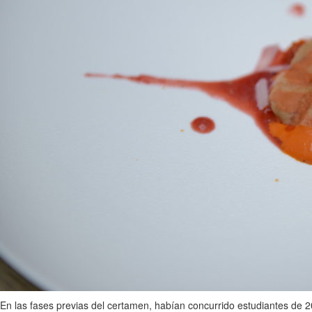
En las fases previas del certamen, habían concurrido estudiantes de 2