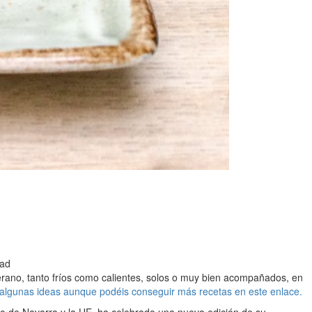
dad
 verano, tanto fríos como calientes, solos o muy bien acompañados, en
lgunas ideas aunque podéis conseguir más recetas en este enlace.
no de Navarra y la UE, ha celebrado una nueva edición de su