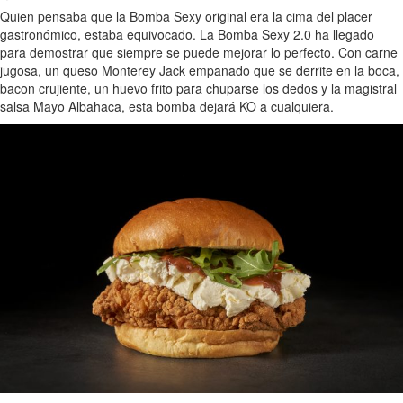
Quien pensaba que la Bomba Sexy original era la cima del placer
gastronómico, estaba equivocado. La Bomba Sexy 2.0 ha llegado
para demostrar que siempre se puede mejorar lo perfecto. Con carne
jugosa, un queso Monterey Jack empanado que se derrite en la boca,
bacon crujiente, un huevo frito para chuparse los dedos y la magistral
salsa Mayo Albahaca, esta bomba dejará KO a cualquiera.