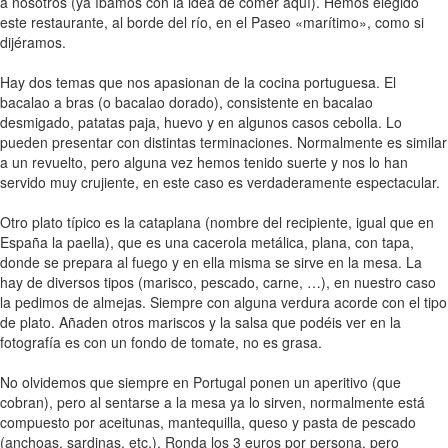
a nosotros (ya íbamos con la idea de comer aquí). Hemos elegido
este restaurante, al borde del río, en el Paseo «marítimo», como si
dijéramos.
Hay dos temas que nos apasionan de la cocina portuguesa. El
bacalao a bras (o bacalao dorado), consistente en bacalao
desmigado, patatas paja, huevo y en algunos casos cebolla. Lo
pueden presentar con distintas terminaciones. Normalmente es similar
a un revuelto, pero alguna vez hemos tenido suerte y nos lo han
servido muy crujiente, en este caso es verdaderamente espectacular.
Otro plato típico es la cataplana (nombre del recipiente, igual que en
España la paella), que es una cacerola metálica, plana, con tapa,
donde se prepara al fuego y en ella misma se sirve en la mesa. La
hay de diversos tipos (marisco, pescado, carne, …), en nuestro caso
la pedimos de almejas. Siempre con alguna verdura acorde con el tipo
de plato. Añaden otros mariscos y la salsa que podéis ver en la
fotografía es con un fondo de tomate, no es grasa.
No olvidemos que siempre en Portugal ponen un aperitivo (que
cobran), pero al sentarse a la mesa ya lo sirven, normalmente está
compuesto por aceitunas, mantequilla, queso y pasta de pescado
(anchoas, sardinas, etc.). Ronda los 3 euros por persona, pero