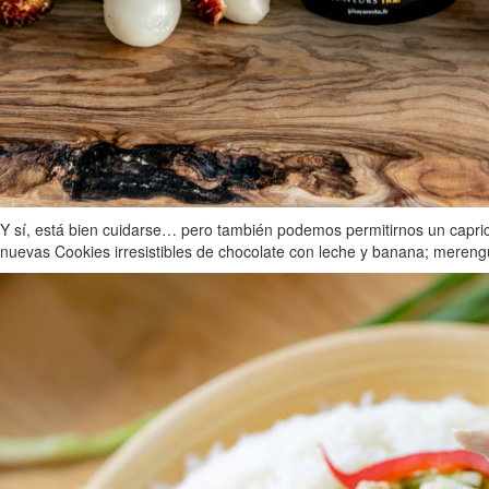
Y sí, está bien cuidarse… pero también podemos permitirnos un capri
nuevas Cookies irresistibles de chocolate con leche y banana; merengu