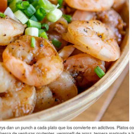
rrys dan un punch a cada plato que los convierte en adictivos. Platos c
resca de verduras crujientes, vermicelli de arroz, ternera marinada a l