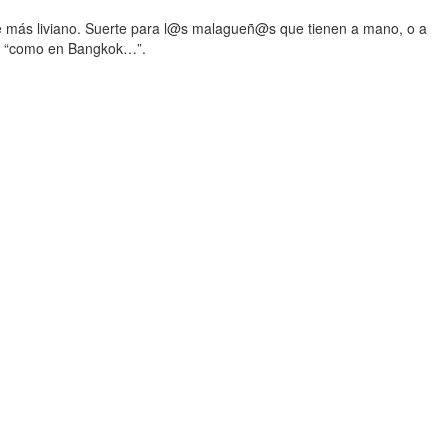
ace más liviano. Suerte para l@s malagueñ@s que tienen a mano, o a
ood “como en Bangkok…”.