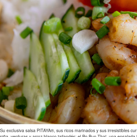
Su exclusiva salsa PITAYA®, sus ricos marinados y sus irresistibles cu
piña, verduras y arroz blanco tailandés; el Bo Bun Thaï, una ensalada f