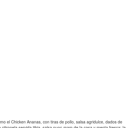
omo el Chicken Ananas, con tiras de pollo, salsa agridulce, dados de
a citronela servida tibia, salsa nuoc-mam de la casa y menta fresca; la