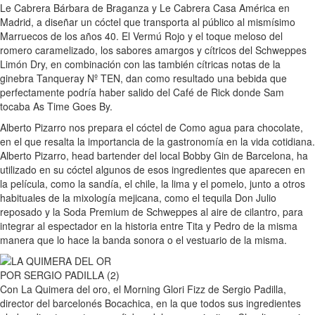
Le Cabrera Bárbara de Braganza y Le Cabrera Casa América en
Madrid, a diseñar un cóctel que transporta al público al mismísimo
Marruecos de los años 40. El Vermú Rojo y el toque meloso del
romero caramelizado, los sabores amargos y cítricos del Schweppes
Limón Dry, en combinación con las también cítricas notas de la
ginebra Tanqueray Nº TEN, dan como resultado una bebida que
perfectamente podría haber salido del Café de Rick donde Sam
tocaba As Time Goes By.
Alberto Pizarro nos prepara el cóctel de Como agua para chocolate,
en el que resalta la importancia de la gastronomía en la vida cotidiana.
Alberto Pizarro, head bartender del local Bobby Gin de Barcelona, ha
utilizado en su cóctel algunos de esos ingredientes que aparecen en
la película, como la sandía, el chile, la lima y el pomelo, junto a otros
habituales de la mixología mejicana, como el tequila Don Julio
reposado y la Soda Premium de Schweppes al aire de cilantro, para
integrar al espectador en la historia entre Tita y Pedro de la misma
manera que lo hace la banda sonora o el vestuario de la misma.
Con La Quimera del oro, el Morning Glori Fizz de Sergio Padilla,
director del barcelonés Bocachica, en la que todos sus ingredientes