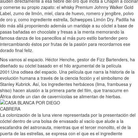
aluden directamente a esa fiebre del oro que incita a Chaplin a cocinar
y comerse su propio zapato: el whisky Premium Johnny Walker Gold
Label, zumo de limón, miel, clara de huevo, romero y jengibre, polvo
de oro y, como ingrediente estrella, Schweppes Limón Dry. Padilla ha
ido más allá proponiendo además un maridaje a su cóctel a base de
pasas bañadas en chocolate y fresas a la menta memorando la
famosa danza de los panecillos al más puro estilo bartender pero
intercambiando éstos por frutas de la pasión para recordarnos ese
dorado final feliz.
Nos vamos al espacio. Héctor Henche, gestor de Fizz Bartenders, ha
diseñado su cóctel basado en el hilo argumental de la película
2001:Una odisea del espacio. Una película que narra la historia de la
evolución humana a través de la ciencia ficción y el simbolismo de
Stanley Kubrick. Así, los ingredientes herbáceos (lima, frambuesa y
shiso) hacen alusión a la primera parte del film, que transcurre en
África donde un clan de cavernícolas se alimentan de hierbas.
La colonización de la luna viene representada por la presentación del
cóctel dentro de una bolsa de envasado al vacío que alude a la
escafandra del astronauta, mientras que el tercer monolito, el de la
puerta de las estrellas, se expresa con el que es el ingrediente