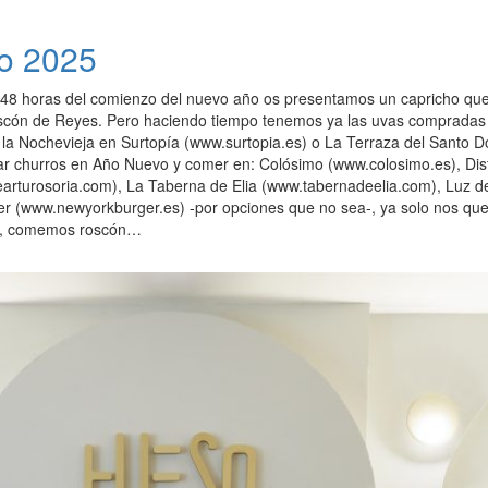
do 2025
8 horas del comienzo del nuevo año os presentamos un capricho que 
roscón de Reyes. Pero haciendo tiempo tenemos ya las uvas compradas 
r la Nochevieja en Surtopía (www.surtopia.es) o La Terraza del Sant
ar churros en Año Nuevo y comer en: Colósimo (www.colosimo.es), Distri
earturosoria.com), La Taberna de Elia (www.tabernadeelia.com), Lu
r (www.newyorkburger.es) -por opciones que no sea-, ya solo nos qued
sí, comemos roscón…