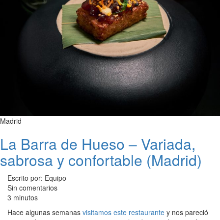
Madrid
La Barra de Hueso – Variada,
sabrosa y confortable (Madrid)
Escrito por: Equipo
Sin comentarios
3 minutos
Hace algunas semanas
visitamos este restaurante
y nos pareció