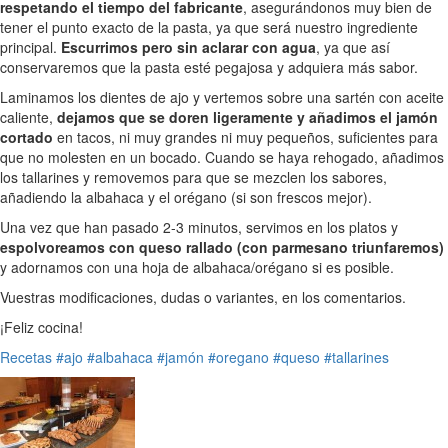
respetando el tiempo del fabricante
, asegurándonos muy bien de
tener el punto exacto de la pasta, ya que será nuestro ingrediente
principal.
Escurrimos pero sin aclarar con agua
, ya que así
conservaremos que la pasta esté pegajosa y adquiera más sabor.
Laminamos los dientes de ajo y vertemos sobre una sartén con aceite
caliente,
dejamos que se doren ligeramente y añadimos el jamón
cortado
en tacos, ni muy grandes ni muy pequeños, suficientes para
que no molesten en un bocado. Cuando se haya rehogado, añadimos
los tallarines y removemos para que se mezclen los sabores,
añadiendo la albahaca y el orégano (si son frescos mejor).
Una vez que han pasado 2-3 minutos, servimos en los platos y
espolvoreamos con queso rallado (con parmesano triunfaremos)
y adornamos con una hoja de albahaca/orégano si es posible.
Vuestras modificaciones, dudas o variantes, en los comentarios.
¡Feliz cocina!
Recetas
#ajo
#albahaca
#jamón
#oregano
#queso
#tallarines