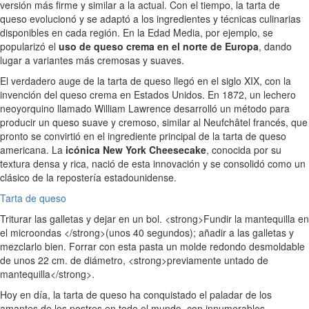
versión más firme y similar a la actual. Con el tiempo, la tarta de
queso evolucionó y se adaptó a los ingredientes y técnicas culinarias
disponibles en cada región. En la Edad Media, por ejemplo, se
popularizó el
uso de queso crema en el norte de Europa
, dando
lugar a variantes más cremosas y suaves.
El verdadero auge de la tarta de queso llegó en el siglo XIX, con la
invención del queso crema en Estados Unidos. En 1872, un lechero
neoyorquino llamado William Lawrence desarrolló un método para
producir un queso suave y cremoso, similar al Neufchâtel francés, que
pronto se convirtió en el ingrediente principal de la tarta de queso
americana. La
icónica New York Cheesecake
, conocida por su
textura densa y rica, nació de esta innovación y se consolidó como un
clásico de la repostería estadounidense.
Tarta de queso
Triturar las galletas y dejar en un bol. <strong>Fundir la mantequilla en
el microondas </strong>(unos 40 segundos); añadir a las galletas y
mezclarlo bien. Forrar con esta pasta un molde redondo desmoldable
de unos 22 cm. de diámetro, <strong>previamente untado de
mantequilla</strong>.
Hoy en día, la tarta de queso ha conquistado el paladar de los
amantes de los postres en todo el mundo, con innumerables