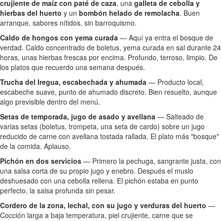
crujiente de maíz con paté de caza
, una
galleta de cebolla y
hierbas del huerto
y un
bombón helado de remolacha
. Buen
arranque, sabores nítidos, sin barroquismo.
Caldo de hongos con yema curada
— Aquí ya entra el bosque de
verdad. Caldo concentrado de boletus, yema curada en sal durante 24
horas, unas hierbas frescas por encima. Profundo, terroso, limpio. De
los platos que recuerdo una semana después.
Trucha del Iregua, escabechada y ahumada
— Producto local,
escabeche suave, punto de ahumado discreto. Bien resuelto, aunque
algo previsible dentro del menú.
Setas de temporada, jugo de asado y avellana
— Salteado de
varias setas (boletus, trompeta, una seta de cardo) sobre un jugo
reducido de carne con avellana tostada rallada. El plato más "bosque"
de la comida. Aplauso.
Pichón en dos servicios
— Primero la pechuga, sangrante justa, con
una salsa corta de su propio jugo y enebro. Después el muslo
deshuesado con una cebolla rellena. El pichón estaba en punto
perfecto, la salsa profunda sin pesar.
Cordero de la zona, lechal, con su jugo y verduras del huerto
—
Cocción larga a baja temperatura, piel crujiente, carne que se