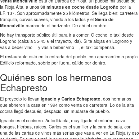
Venta Moncalvillo
está en Daroca de Rioja, un pueblo minúsculo de
la Rioja Alta, a unos
30 minutos en coche desde Logroño
por la
LR-137. Son aproximadamente 25 kilómetros. Se llega bien: carretera
tranquila, curvas suaves, viñedo a los lados y el
Sierra de
Moncalvillo
marcando el horizonte. De ahí el nombre.
No hay transporte público útil para ir a comer. O coche, o taxi desde
Logroño (calcula 35-45 € el trayecto, ida). Si te alojas en Logroño y
vas a beber vino —y vas a beber vino—, el taxi compensa.
El restaurante está en la entrada del pueblo, con aparcamiento propio.
Edificio reformado, sobrio por fuera, cálido por dentro.
Quiénes son los hermanos
Echapresto
El proyecto lo llevan
Ignacio y Carlos Echapresto
, dos hermanos
que abrieron la casa en 1994 como venta de carretera. Lo de la alta
cocina llegó después, despacio, sin mudarse de pueblo.
Ignacio es el cocinero. Autodidacta, muy ligado al entorno: caza,
hongos, hierbas, raíces. Carlos es el sumiller y la cara de sala, con
una de las cartas de vinos más serias que vas a ver en La Rioja (y eso
es decir). En 2009 entró la primera estrella Michelin, que mantienen