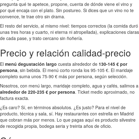
pregunta qué te apetece, propone, cuenta de dónde viene el vino y
por qué encaja con el plato. Sin postureo. Si dices que un vino no te
convence, te trae otro sin drama.
El resto del servicio, al mismo nivel: tiempos correctos (la comida duró
unas tres horas y cuarto, ni eterna ni atropellada), explicaciones claras
de cada pase, y trato cercano sin ñoñería.
Precio y relación calidad-precio
El
menú degustación largo
cuesta alrededor de
130-145 € por
persona
, sin bebida. El menú corto ronda los 95-105 €. El maridaje
completo suma unos 75-90 € más por persona, según selección.
Nosotros, con menú largo, maridaje completo, agua y cafés, salimos a
alrededor de 220-235 € por persona
. Ticket medio aproximado, no
factura exacta.
¿Es caro? Sí, en términos absolutos. ¿Es justo? Para el nivel de
producto, técnica y sala, sí. Hay restaurantes con estrella en Madrid
que cobran más por menos. Lo que pagas aquí es producto silvestre
de recogida propia, bodega seria y treinta años de oficio.