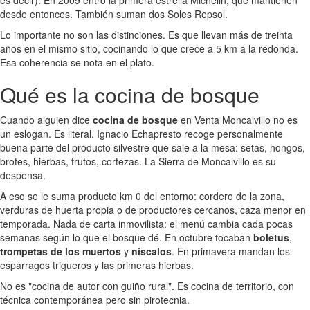
desde entonces. También suman dos Soles Repsol.
Lo importante no son las distinciones. Es que llevan más de treinta
años en el mismo sitio, cocinando lo que crece a 5 km a la redonda.
Esa coherencia se nota en el plato.
Qué es la cocina de bosque
Cuando alguien dice
cocina de bosque
en Venta Moncalvillo no es
un eslogan. Es literal. Ignacio Echapresto recoge personalmente
buena parte del producto silvestre que sale a la mesa: setas, hongos,
brotes, hierbas, frutos, cortezas. La Sierra de Moncalvillo es su
despensa.
A eso se le suma producto km 0 del entorno: cordero de la zona,
verduras de huerta propia o de productores cercanos, caza menor en
temporada. Nada de carta inmovilista: el menú cambia cada pocas
semanas según lo que el bosque dé. En octubre tocaban
boletus
,
trompetas de los muertos
y
níscalos
. En primavera mandan los
espárragos trigueros y las primeras hierbas.
No es "cocina de autor con guiño rural". Es cocina de territorio, con
técnica contemporánea pero sin pirotecnia.