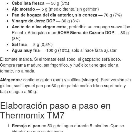
Cebolleta fresca
— 50 g (5%)
Ajo morado
— 5 g (medio diente, sin germen)
Pan de hogaza del día anterior, sin corteza
— 70 g (7%)
Vinagre de Jerez DOP
— 30 g (3%)
Aceite de oliva virgen extra
, preferible un coupage suave tipo
Picual + Arbequina o un
AOVE Sierra de Cazorla DOP
— 80 g
(8%)
Sal fina
— 8 g (0,8%)
Agua muy fría
— 100 g (10%), solo si hace falta ajustar
El tomate manda. Si el tomate está soso, el gazpacho será soso.
Compra rama maduro, sin frigorífico, y huélelo: tiene que oler a
tomate, no a nada.
Alérgenos:
contiene gluten (pan) y sulfitos (vinagre). Para versión sin
gluten, sustituye el pan por 60 g de patata cocida fría o suprímelo y
baja el agua a 50 g.
Elaboración paso a paso en
Thermomix TM7
Remoja el pan
en 50 g del agua durante 5 minutos. Que se
hidrate, no que se deshaga.