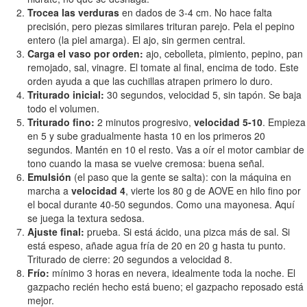
Trocea las verduras
en dados de 3-4 cm. No hace falta
precisión, pero piezas similares trituran parejo. Pela el pepino
entero (la piel amarga). El ajo, sin germen central.
Carga el vaso por orden:
ajo, cebolleta, pimiento, pepino, pan
remojado, sal, vinagre. El tomate al final, encima de todo. Este
orden ayuda a que las cuchillas atrapen primero lo duro.
Triturado inicial:
30 segundos, velocidad 5, sin tapón. Se baja
todo el volumen.
Triturado fino:
2 minutos progresivo,
velocidad 5-10
. Empieza
en 5 y sube gradualmente hasta 10 en los primeros 20
segundos. Mantén en 10 el resto. Vas a oír el motor cambiar de
tono cuando la masa se vuelve cremosa: buena señal.
Emulsión
(el paso que la gente se salta): con la máquina en
marcha a
velocidad 4
, vierte los 80 g de AOVE en hilo fino por
el bocal durante 40-50 segundos. Como una mayonesa. Aquí
se juega la textura sedosa.
Ajuste final:
prueba. Si está ácido, una pizca más de sal. Si
está espeso, añade agua fría de 20 en 20 g hasta tu punto.
Triturado de cierre: 20 segundos a velocidad 8.
Frío:
mínimo 3 horas en nevera, idealmente toda la noche. El
gazpacho recién hecho está bueno; el gazpacho reposado está
mejor.