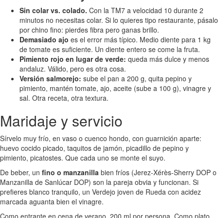
Sin colar vs. colado.
Con la TM7 a velocidad 10 durante 2
minutos no necesitas colar. Si lo quieres tipo restaurante, pásalo
por chino fino: pierdes fibra pero ganas brillo.
Demasiado ajo
es el error más típico. Medio diente para 1 kg
de tomate es suficiente. Un diente entero se come la fruta.
Pimiento rojo en lugar de verde:
queda más dulce y menos
andaluz. Válido, pero es otra cosa.
Versión salmorejo:
sube el pan a 200 g, quita pepino y
pimiento, mantén tomate, ajo, aceite (sube a 100 g), vinagre y
sal. Otra receta, otra textura.
Maridaje y servicio
Sírvelo muy frío, en vaso o cuenco hondo, con guarnición aparte:
huevo cocido picado, taquitos de jamón, picadillo de pepino y
pimiento, picatostes. Que cada uno se monte el suyo.
De beber, un
fino o manzanilla
bien fríos (Jerez-Xérès-Sherry DOP o
Manzanilla de Sanlúcar DOP) son la pareja obvia y funcionan. Si
prefieres blanco tranquilo, un Verdejo joven de Rueda con acidez
marcada aguanta bien el vinagre.
Como entrante en cena de verano, 200 ml por persona. Como plato