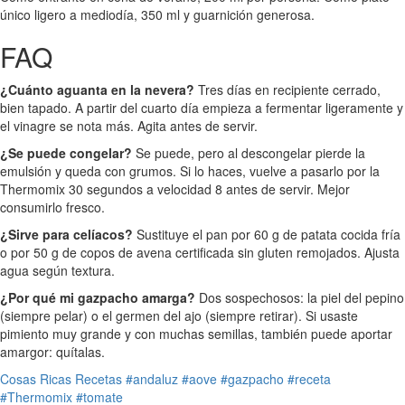
único ligero a mediodía, 350 ml y guarnición generosa.
FAQ
¿Cuánto aguanta en la nevera?
Tres días en recipiente cerrado,
bien tapado. A partir del cuarto día empieza a fermentar ligeramente y
el vinagre se nota más. Agita antes de servir.
¿Se puede congelar?
Se puede, pero al descongelar pierde la
emulsión y queda con grumos. Si lo haces, vuelve a pasarlo por la
Thermomix 30 segundos a velocidad 8 antes de servir. Mejor
consumirlo fresco.
¿Sirve para celíacos?
Sustituye el pan por 60 g de patata cocida fría
o por 50 g de copos de avena certificada sin gluten remojados. Ajusta
agua según textura.
¿Por qué mi gazpacho amarga?
Dos sospechosos: la piel del pepino
(siempre pelar) o el germen del ajo (siempre retirar). Si usaste
pimiento muy grande y con muchas semillas, también puede aportar
amargor: quítalas.
Cosas Ricas
Recetas
#andaluz
#aove
#gazpacho
#receta
#Thermomix
#tomate