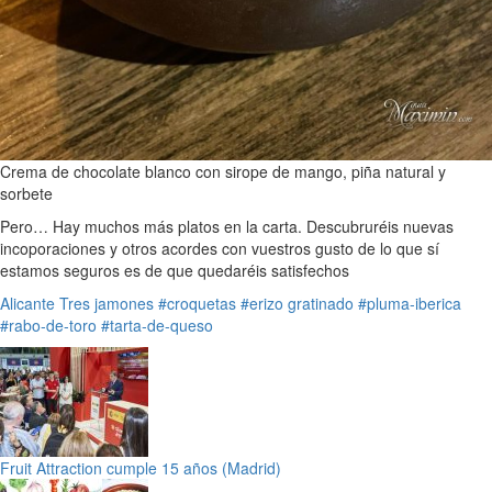
Crema de chocolate blanco con sirope de mango, piña natural y
sorbete
Pero… Hay muchos más platos en la carta. Descubruréis nuevas
incoporaciones y otros acordes con vuestros gusto de lo que sí
estamos seguros es de que quedaréis satisfechos
Alicante
Tres jamones
#croquetas
#erizo gratinado
#pluma-iberica
#rabo-de-toro
#tarta-de-queso
Fruit Attraction cumple 15 años (Madrid)