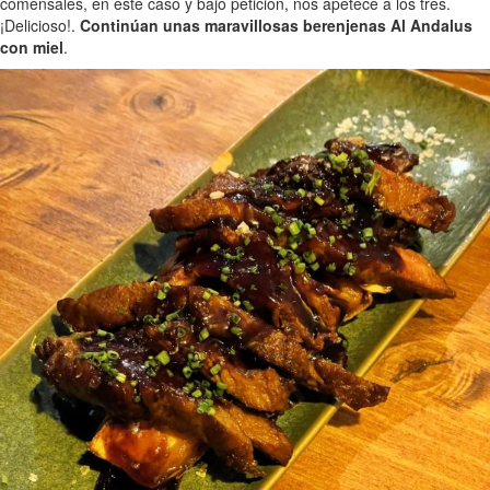
comensales, en este caso y bajo petición, nos apetece a los tres.
¡Delicioso!.
Continúan unas maravillosas berenjenas Al Andalus
con miel
.