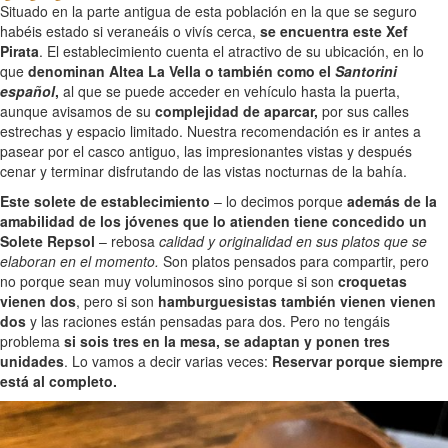
Situado en la parte antigua de esta población en la que se seguro
habéis estado si veraneáis o vivís cerca,
se encuentra este Xef
Pirata
. El establecimiento cuenta el atractivo de su ubicación, en lo
que
denominan Altea La Vella o también como el
Santorini
español
,
al que se puede acceder en vehículo hasta la puerta,
aunque avisamos de su
complejidad de aparcar,
por sus calles
estrechas y espacio limitado. Nuestra recomendación es ir antes a
pasear por el casco antiguo, las impresionantes vistas y después
cenar y terminar disfrutando de las vistas nocturnas de la bahía.
Este solete de establecimiento
– lo decimos porque
además de la
amabilidad de los jóvenes que lo atienden tiene concedido un
Solete Repsol
– rebosa
calidad y originalidad en sus platos que se
elaboran en el momento.
Son platos pensados para compartir, pero
no porque sean muy voluminosos sino porque si son
croquetas
vienen dos
, pero si son
hamburguesistas también vienen vienen
dos
y las raciones están pensadas para dos. Pero no tengáis
problema
si sois tres en la mesa, se adaptan y ponen tres
unidades
. Lo vamos a decir varias veces:
Reservar porque siempre
está al completo.