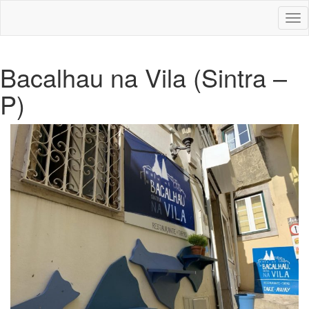
Des
nav
Bacalhau na Vila (Sintra –
P)