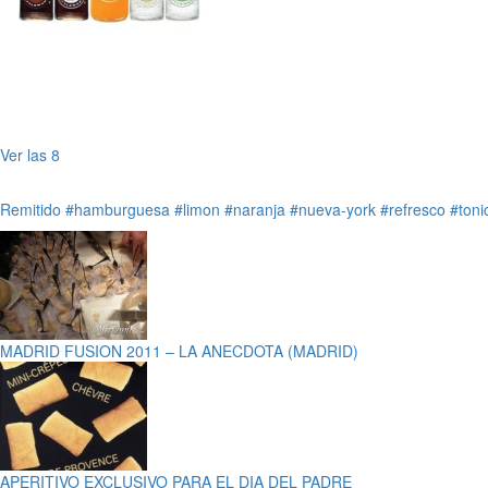
Ver las 8
Remitido
#hamburguesa
#limon
#naranja
#nueva-york
#refresco
#toni
MADRID FUSION 2011 – LA ANECDOTA (MADRID)
APERITIVO EXCLUSIVO PARA EL DIA DEL PADRE