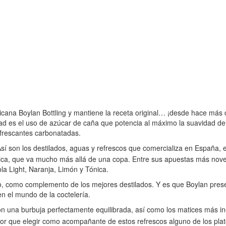
cana Boylan Bottling y mantiene la receta original… ¡desde hace más d
dad es el uso de azúcar de caña que potencia al máximo la suavidad de
efrescantes carbonatadas.
sí son los destilados, aguas y refrescos que comercializa en España,
ca, que va mucho más allá de una copa. Entre sus apuestas más novedo
la Light, Naranja, Limón y Tónica.
to, como complemento de los mejores destilados. Y es que Boylan prese
en el mundo de la coctelería.
con una burbuja perfectamente equilibrada, así como los matices más i
ejor que elegir como acompañante de estos refrescos alguno de los pla