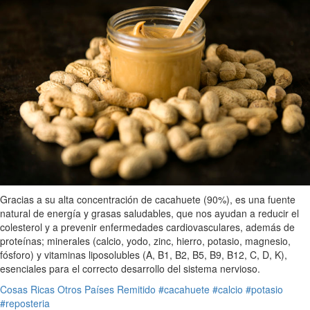
Gracias a su alta concentración de cacahuete (90%), es una fuente
natural de energía y grasas saludables, que nos ayudan a reducir el
colesterol y a prevenir enfermedades cardiovasculares, además de
proteínas; minerales (calcio, yodo, zinc, hierro, potasio, magnesio,
fósforo) y vitaminas liposolubles (A, B1, B2, B5, B9, B12, C, D, K),
esenciales para el correcto desarrollo del sistema nervioso.
Cosas Ricas
Otros Países
Remitido
#cacahuete
#calcio
#potasio
#reposteria