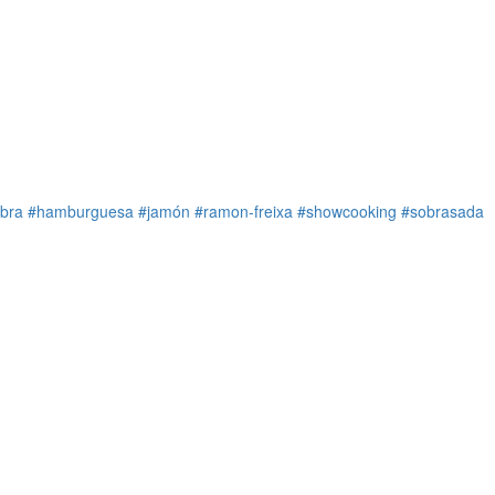
bra
#hamburguesa
#jamón
#ramon-freixa
#showcooking
#sobrasada