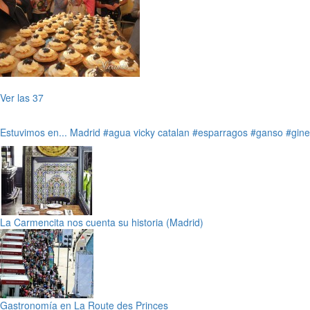
Ver las 37
Estuvimos en...
Madrid
#agua vicky catalan
#esparragos
#ganso
#gine
La Carmencita nos cuenta su historia (Madrid)
Gastronomía en La Route des Princes