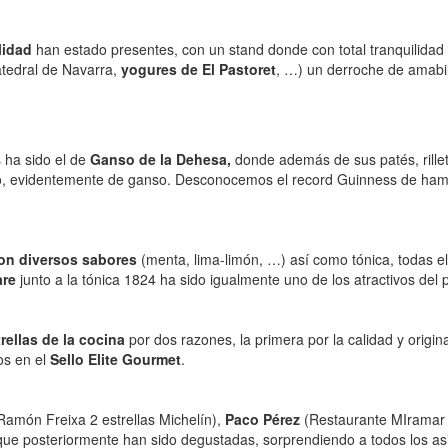
lidad
han estado presentes, con un stand donde con total tranquilidad
atedral de Navarra,
yogures de El Pastoret
, …) un derroche de amabil
 ha sido el de
Ganso de la Dehesa,
donde además de sus patés, rille
vo, evidentemente de ganso. Desconocemos el record Guinness de ha
on diversos sabores
(menta, lima-limón, …) así como tónica, todas ell
are
junto a la tónica 1824 ha sido igualmente uno de los atractivos del p
rellas de la cocina
por dos razones, la primera por la calidad y origi
os en el
Sello Elite Gourmet
.
Ramón Freixa 2 estrellas Michelín),
Paco Pérez
(Restaurante MIramar y
que posteriormente han sido degustadas, sorprendiendo a todos los asi