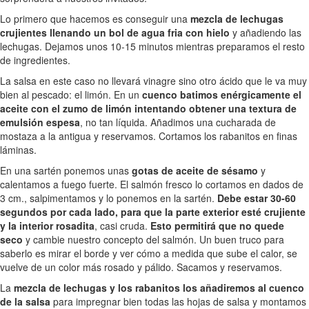
Lo primero que hacemos es conseguir una
mezcla de lechugas
crujientes llenando un bol de agua fria con hielo
y añadiendo las
lechugas. Dejamos unos 10-15 minutos mientras preparamos el resto
de ingredientes.
La salsa en este caso no llevará vinagre sino otro ácido que le va muy
bien al pescado: el limón. En un
cuenco batimos enérgicamente el
aceite con el zumo de limón intentando obtener una textura de
emulsión espesa
, no tan líquida. Añadimos una cucharada de
mostaza a la antigua y reservamos. Cortamos los rabanitos en finas
láminas.
En una sartén ponemos unas
gotas de aceite de sésamo
y
calentamos a fuego fuerte. El salmón fresco lo cortamos en dados de
3 cm., salpimentamos y lo ponemos en la sartén.
Debe estar 30-60
segundos por cada lado, para que la parte exterior esté crujiente
y la interior rosadita
, casi cruda.
Esto permitirá que no quede
seco
y cambie nuestro concepto del salmón. Un buen truco para
saberlo es mirar el borde y ver cómo a medida que sube el calor, se
vuelve de un color más rosado y pálido. Sacamos y reservamos.
La
mezcla de lechugas y los rabanitos los añadiremos al cuenco
de la salsa
para impregnar bien todas las hojas de salsa y montamos