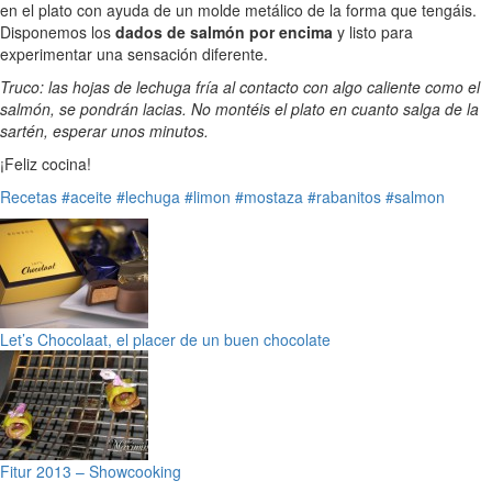
en el plato con ayuda de un molde metálico de la forma que tengáis.
Disponemos los
dados de salmón por encima
y listo para
experimentar una sensación diferente.
Truco: las hojas de lechuga fría al contacto con algo caliente como el
salmón, se pondrán lacias. No montéis el plato en cuanto salga de la
sartén, esperar unos minutos.
¡Feliz cocina!
Recetas
#aceite
#lechuga
#limon
#mostaza
#rabanitos
#salmon
Let’s Chocolaat, el placer de un buen chocolate
Fitur 2013 – Showcooking