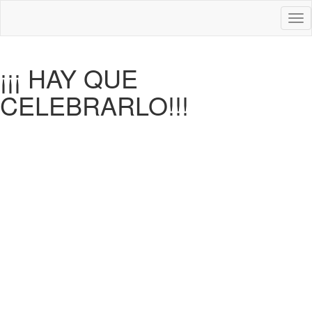
Des
nav
¡¡¡ HAY QUE
CELEBRARLO!!!