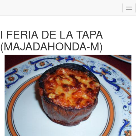
Des
nav
I FERIA DE LA TAPA
(MAJADAHONDA-M)