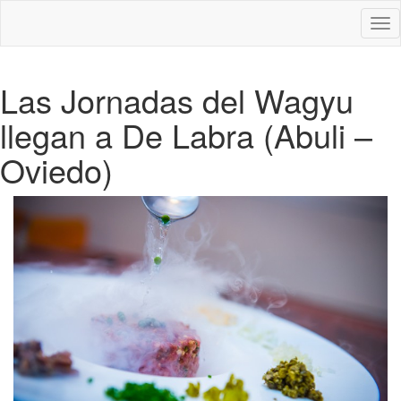
Des
nav
Las Jornadas del Wagyu
llegan a De Labra (Abuli –
Oviedo)