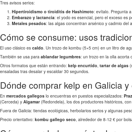
Tres avisos serios:
Hipertiroidismo o tiroiditis de Hashimoto
: evítalo. Pregunta 
Embarazo y lactancia
: el yodo es esencial, pero el exceso es 
Metales pesados
: las algas concentran arsénico y cadmio del a
Cómo se consume: usos tradicio
El uso clásico es
caldo
. Un trozo de kombu (5×5 cm) en un litro de agua
También se usa para
ablandar legumbres
: un trozo en la olla acort
Otros formatos que están entrando:
kelp encurtido
,
tartar de algas
(
ensaladas tras desalar y escaldar 30 segundos.
Dónde comprar kelp en Galicia y 
En
mercados gallegos
lo encuentras en puestos especializados:
Pra
(Cerceda) y
Algamar
(Redondela), los dos productores históricos, con 
Fuera de Galicia: tiendas ecológicas, herbolarios serios y algunas pe
Precio orientativo:
kombu gallego seco
, alrededor de 8-12 € por bol