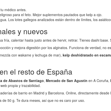
a tu médico antes.
peligroso para el feto. Mejor suplementos pautados que kelp a ojo.
gua. Los lotes gallegos analizados están dentro de límites, los asiático
nales y nuevos
 fría, calentar hasta justo antes de hervir, retirar. Tienes dashi base. 
a cocción y mejora digestión por los alginatos. Funciona de verdad, no e
mezcla con wakame y lechuga de mar),
kelp deshidratado en escam
en el resto de España
za de Abastos de Santiago
,
Mercado de San Agustín
en A Coruña,
web propia y trazabilidad.
scaderías de barrio en Madrid y Barcelona. Online, directamente desde 
sa de 50 g. Te dura meses, así que no es caro por uso.