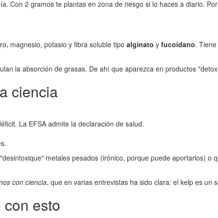
a. Con 2 gramos te plantas en zona de riesgo si lo haces a diario. Por
ro, magnesio, potasio y fibra soluble tipo
alginato
y
fucoidano
. Tiene
dulan la absorción de grasas. De ahí que aparezca en productos "deto
la ciencia
éficit. La EFSA admite la declaración de salud.
es.
desintoxique" metales pesados (irónico, porque puede aportarlos) o qu
nos con ciencia
, que en varias entrevistas ha sido clara: el kelp es un
o con esto