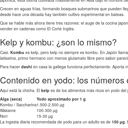
japonica
, esta última cultivada masivamente en Asia bajo el nombre d
Crecen en aguas frías, formando bosques submarinos que pueden lleg
desde hace una década hay también cultivo experimental en bateas.
Que se hable más ahora tiene tres razones: el auge de la cocina japo
vender en cadenas como El Corte Inglés.
Kelp y kombu: ¿son lo mismo?
Casi.
Kombu
es kelp, pero kelp no siempre es kombu. En Japón llam
latissima
, primo hermano con menos glutamato libre pero sabor pareci
Para hacer
dashi
en casa la gallega funciona perfectamente. Aporta
Contenido en yodo: los números 
Aquí está la chicha. El
kelp
es de los alimentos más ricos en yodo del 
Alga (seca)
Yodo aproximado por 1 g
Kombu / Saccharina
1.500-2.500 µg
Wakame
100-300 µg
Nori
15-30 µg
La ingesta diaria recomendada de yodo para un adulto es de
150 µg
.