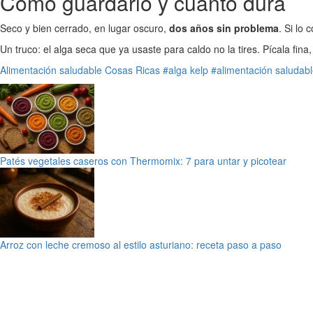
Cómo guardarlo y cuánto dura
Seco y bien cerrado, en lugar oscuro,
dos años sin problema
. Si lo
Un truco: el alga seca que ya usaste para caldo no la tires. Pícala fina
Alimentación saludable
Cosas Ricas
#alga kelp
#alimentación saludab
Patés vegetales caseros con Thermomix: 7 para untar y picotear
Arroz con leche cremoso al estilo asturiano: receta paso a paso