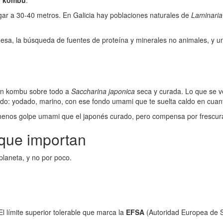
e
kombu
.
ar a 30-40 metros. En Galicia hay poblaciones naturales de
Laminaria
nesa, la búsqueda de fuentes de proteína y minerales no animales, y u
an kombu sobre todo a
Saccharina japonica
seca y curada. Lo que se v
do: yodado, marino, con ese fondo umami que te suelta caldo en cuant
 menos golpe umami que el japonés curado, pero compensa por frescur
que importan
planeta, y no por poco.
 El límite superior tolerable que marca la
EFSA
(Autoridad Europea de S