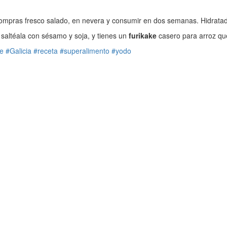
 compras fresco salado, en nevera y consumir en dos semanas. Hidratad
, saltéala con sésamo y soja, y tienes un
furikake
casero para arroz qu
le
#Galicia
#receta
#superalimento
#yodo