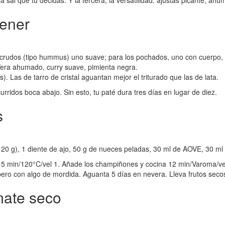
a sal que tú decidas. Y la tercera, la versatilidad: ajustas picante, ah
tener
 crudos (tipo hummus) uno suave; para los pochados, uno con cuerpo,
 Vera ahumado, curry suave, pimienta negra.
. Las de tarro de cristal aguantan mejor el triturado que las de lata.
urridos boca abajo. Sin esto, tu paté dura tres días en lugar de diez.
s
 g), 1 diente de ajo, 50 g de nueces peladas, 30 ml de AOVE, 30 ml d
VE 5 min/120°C/vel 1. Añade los champiñones y cocina 12 min/Varoma/vel
ero con algo de mordida. Aguanta 5 días en nevera. Lleva frutos secos
mate seco