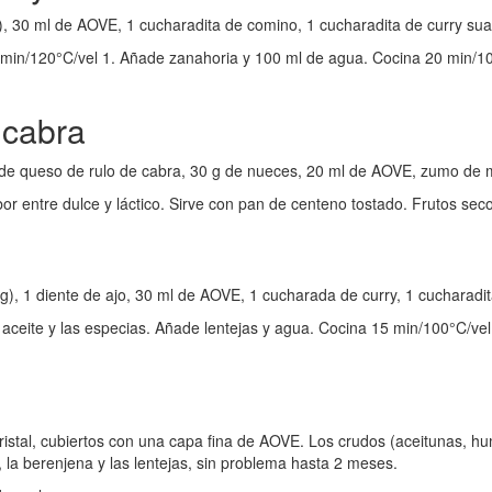
, 30 ml de AOVE, 1 cucharadita de comino, 1 cucharadita de curry suav
5 min/120°C/vel 1. Añade zanahoria y 100 ml de agua. Cocina 20 min/100°
 cabra
 de queso de rulo de cabra, 30 g de nueces, 20 ml de AOVE, zumo de m
sabor entre dulce y láctico. Sirve con pan de centeno tostado. Frutos seco
 g), 1 diente de ajo, 30 ml de AOVE, 1 cucharada de curry, 1 cucharad
l aceite y las especias. Añade lentejas y agua. Cocina 15 min/100°C/vel
ristal, cubiertos con una capa fina de AOVE. Los crudos (aceitunas, h
 la berenjena y las lentejas, sin problema hasta 2 meses.