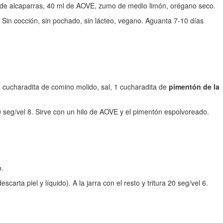
g de alcaparras, 40 ml de AOVE, zumo de medio limón, orégano seco.
o. Sin cocción, sin pochado, sin lácteo, vegano. Aguanta 7-10 días
1 cucharadita de comino molido, sal, 1 cucharadita de
pimentón de la
0 seg/vel 8. Sirve con un hilo de AOVE y el pimentón espolvoreado.
o.
rta piel y líquido). A la jarra con el resto y tritura 20 seg/vel 6.