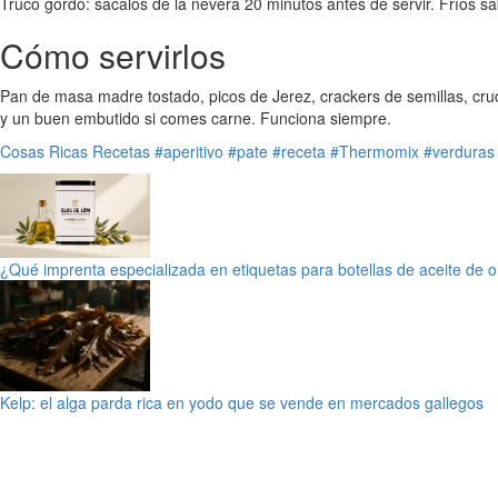
Truco gordo: sácalos de la nevera 20 minutos antes de servir. Fríos s
Cómo servirlos
Pan de masa madre tostado, picos de Jerez, crackers de semillas, cru
y un buen embutido si comes carne. Funciona siempre.
Cosas Ricas
Recetas
#aperitivo
#pate
#receta
#Thermomix
#verduras
¿Qué imprenta especializada en etiquetas para botellas de aceite de 
Kelp: el alga parda rica en yodo que se vende en mercados gallegos