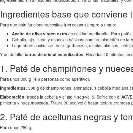
ingredientes: sin almidones modificados, sin aromas "naturales" y con l
Ingredientes base que conviene 
Para que esto funcione necesitas tres cosas siempre a mano:
Aceite de oliva virgen extra
de calidad media-alta. Para patés
Cebolla, ajo, limón y especias básicas: comino, pimentón de la
Legumbres cocidas en bote (garbanzos, alubias blancas, lentejas)
Y un detalle:
tarros de cristal esterilizados
. Hervidos 10 minutos, esc
1. Paté de champiñones y nuece
Para unos 300 g (4-6 personas como aperitivo).
Ingredientes:
300 g de champiñones laminados, 1 cebolla mediana (120
Elaboración:
trocea la cebolla y el ajo 4 seg/vel 5. Sofríe con el AO
pimienta y nuez moscada. Tritura 30 seg/vel 8 hasta textura cremosa p
2. Paté de aceitunas negras y to
Para unos 250 g.