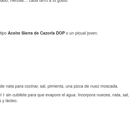
umado, hierbas… cada tarro a tu gusto.
 tipo
Aceite Sierra de Cazorla DOP
o un picual joven.
e nata para cocinar, sal, pimienta, una pizca de nuez moscada.
 1 sin cubilete para que evapore el agua. Incorpora nueces, nata, sal,
 y lácteo.