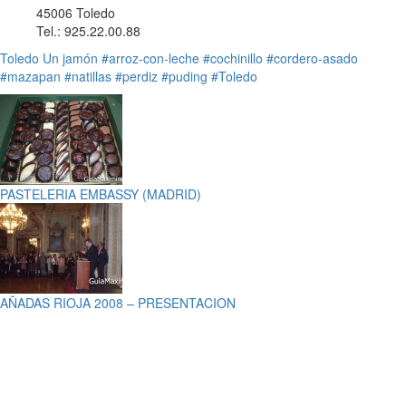
45006 Toledo
Tel.: 925.22.00.88
Toledo
Un jamón
#arroz-con-leche
#cochinillo
#cordero-asado
#mazapan
#natillas
#perdiz
#puding
#Toledo
PASTELERIA EMBASSY (MADRID)
AÑADAS RIOJA 2008 – PRESENTACION