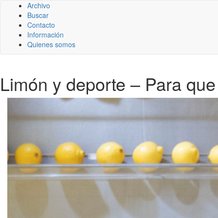
Archivo
Buscar
Contacto
Información
Quienes somos
Limón y deporte – Para que