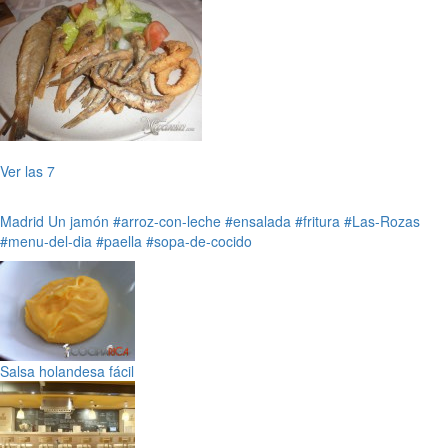
Ver las 7
Madrid
Un jamón
#arroz-con-leche
#ensalada
#fritura
#Las-Rozas
#menu-del-dia
#paella
#sopa-de-cocido
Salsa holandesa fácil