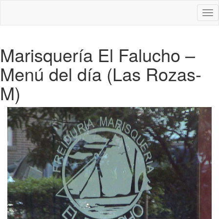
Des
nav
Marisquería El Falucho –
Menú del día (Las Rozas-
M)