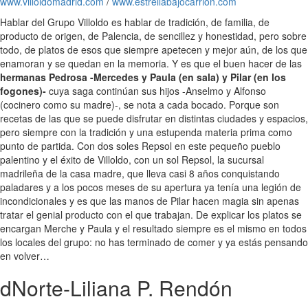
www.villoldomadrid.com
/
www.estrellabajocarrion.com
Hablar del Grupo Villoldo es hablar de tradición, de familia, de
producto de origen, de Palencia, de sencillez y honestidad, pero sobre
todo, de platos de esos que siempre apetecen y mejor aún, de los que
enamoran y se quedan en la memoria. Y es que el buen hacer de las
hermanas Pedrosa -Mercedes y Paula (en sala) y Pilar (en los
fogones)-
cuya saga continúan sus hijos -Anselmo y Alfonso
(cocinero como su madre)-, se nota a cada bocado. Porque son
recetas de las que se puede disfrutar en distintas ciudades y espacios,
pero siempre con la tradición y una estupenda materia prima como
punto de partida. Con dos soles Repsol en este pequeño pueblo
palentino y el éxito de Villoldo, con un sol Repsol, la sucursal
madrileña de la casa madre, que lleva casi 8 años conquistando
paladares y a los pocos meses de su apertura ya tenía una legión de
incondicionales y es que las manos de Pilar hacen magia sin apenas
tratar el genial producto con el que trabajan. De explicar los platos se
encargan Merche y Paula y el resultado siempre es el mismo en todos
los locales del grupo: no has terminado de comer y ya estás pensando
en volver…
dNorte-Liliana P. Rendón