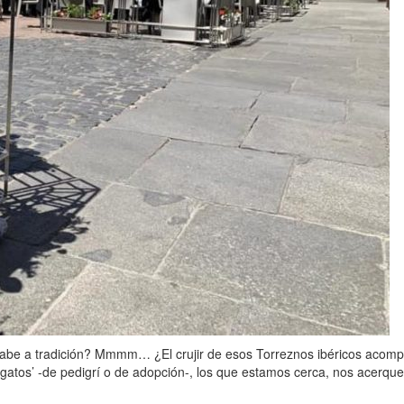
 sabe a tradición? Mmmm… ¿El crujir de esos Torreznos ibéricos acom
gatos’ -de pedigrí o de adopción-, los que estamos cerca, nos acerque