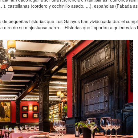
,…), castellanas (cordero y cochinillo asado, …), españolas (Fabada as
s de pequeñas historias que Los Galayos han vivido cada día: el cump
a otro de su majestuosa barra… Historias que importan a quienes las h