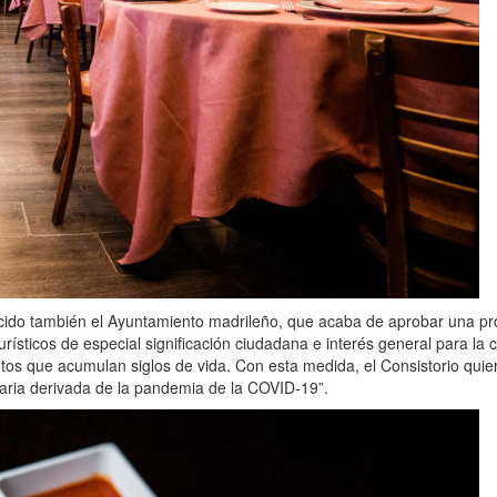
onocido también el Ayuntamiento madrileño, que acaba de aprobar una pr
urísticos de especial significación ciudadana e interés general para la 
os que acumulan siglos de vida. Con esta medida, el Consistorio quiere
taria derivada de la pandemia de la COVID-19”.