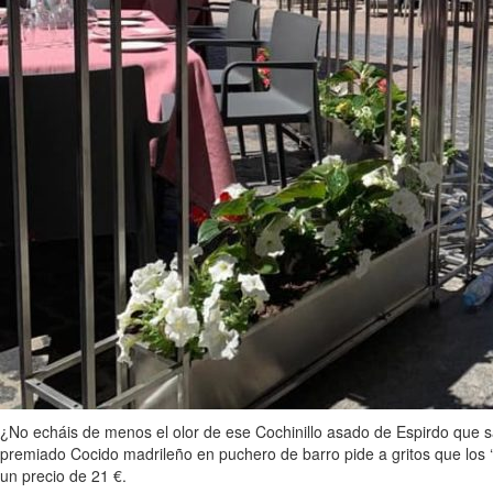
¿No echáis de menos el olor de ese Cochinillo asado de Espirdo que
premiado Cocido madrileño en puchero de barro pide a gritos que los ‘
un precio de 21 €.