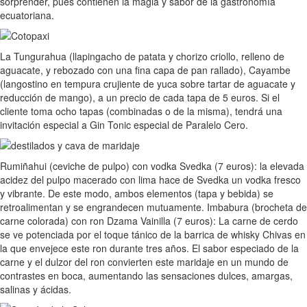
sorprender, pues contienen la magia y sabor de la gastronomía
ecuatoriana.
La Tungurahua (llapingacho de patata y chorizo criollo, relleno de
aguacate, y rebozado con una fina capa de pan rallado), Cayambe
(langostino en tempura crujiente de yuca sobre tartar de aguacate y
reducción de mango), a un precio de cada tapa de 5 euros. Si el
cliente toma ocho tapas (combinadas o de la misma), tendrá una
invitación especial a Gin Tonic especial de Paralelo Cero.
Rumiñahui (ceviche de pulpo) con vodka Svedka (7 euros): la elevada
acidez del pulpo macerado con lima hace de Svedka un vodka fresco
y vibrante. De este modo, ambos elementos (tapa y bebida) se
retroalimentan y se engrandecen mutuamente. Imbabura (brocheta de
carne colorada) con ron Dzama Vainilla (7 euros): La carne de cerdo
se ve potenciada por el toque tánico de la barrica de whisky Chivas en
la que envejece este ron durante tres años. El sabor especiado de la
carne y el dulzor del ron convierten este maridaje en un mundo de
contrastes en boca, aumentando las sensaciones dulces, amargas,
salinas y ácidas.