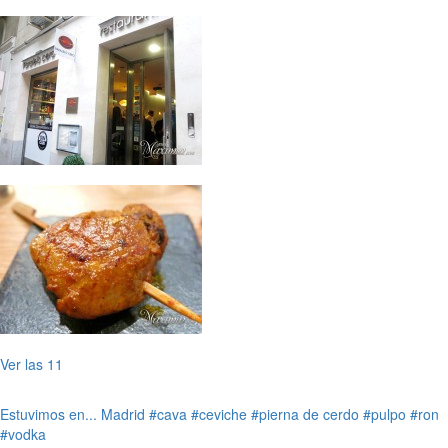
Ver las 11
Estuvimos en...
Madrid
#cava
#ceviche
#pierna de cerdo
#pulpo
#ron
#vodka