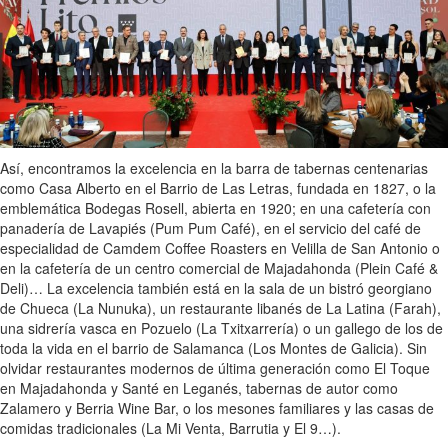
Así, encontramos la excelencia en la barra de tabernas centenarias
como Casa Alberto en el Barrio de Las Letras, fundada en 1827, o la
emblemática Bodegas Rosell, abierta en 1920; en una cafetería con
panadería de Lavapiés (Pum Pum Café), en el servicio del café de
especialidad de Camdem Coffee Roasters en Velilla de San Antonio o
en la cafetería de un centro comercial de Majadahonda (Plein Café &
Deli)… La excelencia también está en la sala de un bistró georgiano
de Chueca (La Nunuka), un restaurante libanés de La Latina (Farah),
una sidrería vasca en Pozuelo (La Txitxarrería) o un gallego de los de
toda la vida en el barrio de Salamanca (Los Montes de Galicia). Sin
olvidar restaurantes modernos de última generación como El Toque
en Majadahonda y Santé en Leganés, tabernas de autor como
Zalamero y Berria Wine Bar, o los mesones familiares y las casas de
comidas tradicionales (La Mi Venta, Barrutia y El 9…).