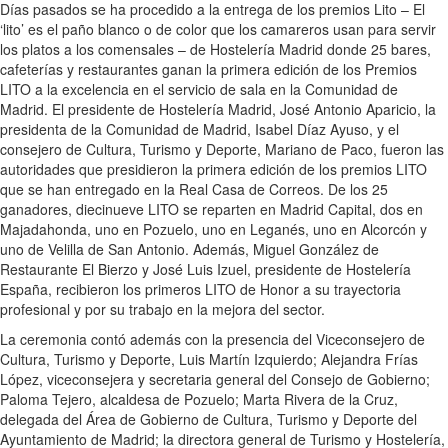
Días pasados se ha procedido a la entrega de los premios Lito – El
‘lito’ es el paño blanco o de color que los camareros usan para servir
los platos a los comensales – de Hostelería Madrid donde 25 bares,
cafeterías y restaurantes ganan la primera edición de los Premios
LITO a la excelencia en el servicio de sala en la Comunidad de
Madrid. El presidente de Hostelería Madrid, José Antonio Aparicio, la
presidenta de la Comunidad de Madrid, Isabel Díaz Ayuso, y el
consejero de Cultura, Turismo y Deporte, Mariano de Paco, fueron las
autoridades que presidieron la primera edición de los premios LITO
que se han entregado en la Real Casa de Correos. De los 25
ganadores, diecinueve LITO se reparten en Madrid Capital, dos en
Majadahonda, uno en Pozuelo, uno en Leganés, uno en Alcorcón y
uno de Velilla de San Antonio. Además, Miguel González de
Restaurante El Bierzo y José Luis Izuel, presidente de Hostelería
España, recibieron los primeros LITO de Honor a su trayectoria
profesional y por su trabajo en la mejora del sector.
La ceremonia contó además con la presencia del Viceconsejero de
Cultura, Turismo y Deporte, Luis Martín Izquierdo; Alejandra Frías
López, viceconsejera y secretaria general del Consejo de Gobierno;
Paloma Tejero, alcaldesa de Pozuelo; Marta Rivera de la Cruz,
delegada del Área de Gobierno de Cultura, Turismo y Deporte del
Ayuntamiento de Madrid; la directora general de Turismo y Hostelería,