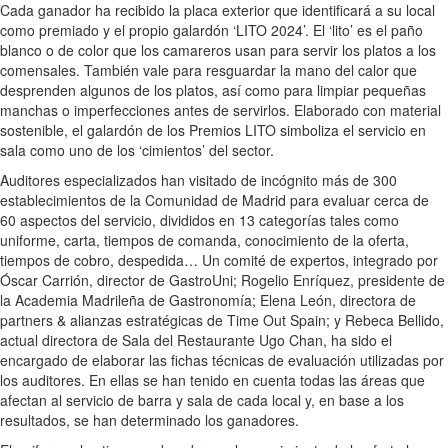
Cada ganador ha recibido la placa exterior que identificará a su local
como premiado y el propio galardón ‘LITO 2024’. El ‘lito’ es el paño
blanco o de color que los camareros usan para servir los platos a los
comensales. También vale para resguardar la mano del calor que
desprenden algunos de los platos, así como para limpiar pequeñas
manchas o imperfecciones antes de servirlos. Elaborado con material
sostenible, el galardón de los Premios LITO simboliza el servicio en
sala como uno de los ‘cimientos’ del sector.
Auditores especializados han visitado de incógnito más de 300
establecimientos de la Comunidad de Madrid para evaluar cerca de
60 aspectos del servicio, divididos en 13 categorías tales como
uniforme, carta, tiempos de comanda, conocimiento de la oferta,
tiempos de cobro, despedida… Un comité de expertos, integrado por
Óscar Carrión, director de GastroUni; Rogelio Enríquez, presidente de
la Academia Madrileña de Gastronomía; Elena León, directora de
partners & alianzas estratégicas de Time Out Spain; y Rebeca Bellido,
actual directora de Sala del Restaurante Ugo Chan, ha sido el
encargado de elaborar las fichas técnicas de evaluación utilizadas por
los auditores. En ellas se han tenido en cuenta todas las áreas que
afectan al servicio de barra y sala de cada local y, en base a los
resultados, se han determinado los ganadores.