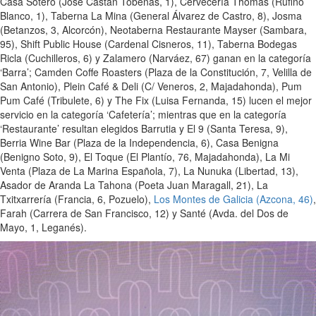
Casa Sotero (José Castán Tobeñas, 1), Cervecería Thomas (Rufino
Blanco, 1), Taberna La Mina (General Álvarez de Castro, 8), Josma
(Betanzos, 3, Alcorcón), Neotaberna Restaurante Mayser (Sambara,
95), Shift Public House (Cardenal Cisneros, 11), Taberna Bodegas
Ricla (Cuchilleros, 6) y Zalamero (Narváez, 67) ganan en la categoría
‘Barra’; Camden Coffe Roasters (Plaza de la Constitución, 7, Velilla de
San Antonio), Plein Café & Deli (C/ Veneros, 2, Majadahonda), Pum
Pum Café (Tribulete, 6) y The Fix (Luisa Fernanda, 15) lucen el mejor
servicio en la categoría ‘Cafetería’; mientras que en la categoría
‘Restaurante’ resultan elegidos Barrutia y El 9 (Santa Teresa, 9),
Berria Wine Bar (Plaza de la Independencia, 6), Casa Benigna
(Benigno Soto, 9), El Toque (El Plantío, 76, Majadahonda), La Mi
Venta (Plaza de La Marina Española, 7), La Nunuka (Libertad, 13),
Asador de Aranda La Tahona (Poeta Juan Maragall, 21), La
Txitxarrería (Francia, 6, Pozuelo),
Los Montes de Galicia (Azcona, 46)
,
Farah (Carrera de San Francisco, 12) y Santé (Avda. del Dos de
Mayo, 1, Leganés).