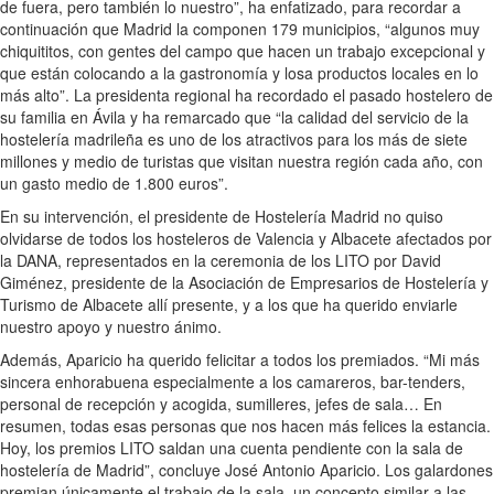
de fuera, pero también lo nuestro”, ha enfatizado, para recordar a
continuación que Madrid la componen 179 municipios, “algunos muy
chiquititos, con gentes del campo que hacen un trabajo excepcional y
que están colocando a la gastronomía y losa productos locales en lo
más alto”. La presidenta regional ha recordado el pasado hostelero de
su familia en Ávila y ha remarcado que “la calidad del servicio de la
hostelería madrileña es uno de los atractivos para los más de siete
millones y medio de turistas que visitan nuestra región cada año, con
un gasto medio de 1.800 euros”.
En su intervención, el presidente de Hostelería Madrid no quiso
olvidarse de todos los hosteleros de Valencia y Albacete afectados por
la DANA, representados en la ceremonia de los LITO por David
Giménez, presidente de la Asociación de Empresarios de Hostelería y
Turismo de Albacete allí presente, y a los que ha querido enviarle
nuestro apoyo y nuestro ánimo.
Además, Aparicio ha querido felicitar a todos los premiados. “Mi más
sincera enhorabuena especialmente a los camareros, bar-tenders,
personal de recepción y acogida, sumilleres, jefes de sala… En
resumen, todas esas personas que nos hacen más felices la estancia.
Hoy, los premios LITO saldan una cuenta pendiente con la sala de
hostelería de Madrid”, concluye José Antonio Aparicio. Los galardones
premian únicamente el trabajo de la sala, un concepto similar a las