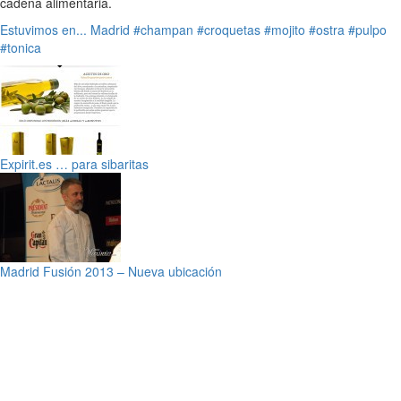
cadena alimentaria.
Estuvimos en...
Madrid
#champan
#croquetas
#mojito
#ostra
#pulpo
#tonica
Expirit.es … para sibaritas
Madrid Fusión 2013 – Nueva ubicación