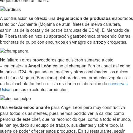
vegetales como animales.
A continuación se ofreció una
degustación de productos
elaborados
tanto por Aponiente (Mojama de atún, filetes de melva canutera,
sardinillas de la costa y de postre barquitas de CDM). El Mercado de
la Ribera también hizo su aportación gastronómica ofreciendo Ostras,
brochetas de pulpo con encurtidos en vinagre de arroz y croquetas.
No faltaron otros proveedores que quisieron sumarse a este
«homenaje» a
Angel León
como el champán Perrier Jouet así como
la tónica 1724, degustada en mojitos y otros combinados, los dulces
de Lujuria Vegana (Barcelona) elaborados con productos vegetales –
el de alcachofa fantástico – sin olvidar la colaboración de
conservas
Usisa
con sus excelentes productos.
Una
velada emocionante
para Angel León pero muy constructiva
para todos los asistentes, pues hemos podido ver la calidad como
persona de este chef, que ha reconocido que, como a todo el mundo,
le han ayudado su equipo de trabajo, sus clientes y sobre todo, la
suerte de poder ofrecer estos productos. En su restaurante, según