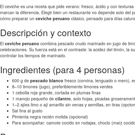
El ceviche es una receta que pide verano: fresco, ácido y con texturas
marcan la diferencia. Elegir bien un restaurante no depende solo del p
cómo preparar un
ceviche peruano
clásico, pensado para días caluro
Descripción y contexto
El
ceviche peruano
combina pescado crudo marinado en jugo de lim
celebraciones. Su fuerza está en el contraste: la acidez del limón, la su
controlar los tiempos de marinado.
Ingredientes (para 4 personas)
600 g de
pescado blanco
fresco (corvina, lenguado o mero), 
8–10 limones (jugo), preferiblemente limones verdes
1 cebolla roja grande, cortada en plumas finas
1 manojo pequeño de
cilantro
, solo hojas, picadas groseramen
1–2 ajíes limo o ají amarillo sin venas y semillas, en tiras (opcion
Sal fina al gusto
Pimienta negra recién molida (opcional)
Para acompañar: camote cocido en rodajas, choclo (maíz cocid