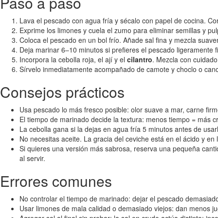
Paso a paso
Lava el pescado con agua fría y sécalo con papel de cocina. Co
Exprime los limones y cuela el zumo para eliminar semillas y pu
Coloca el pescado en un bol frío. Añade sal fina y mezcla suave
Deja marinar 6–10 minutos si prefieres el pescado ligeramente 
Incorpora la cebolla roja, el ají y el
cilantro
. Mezcla con cuidado 
Sírvelo inmediatamente acompañado de camote y choclo o cancha.
Consejos prácticos
Usa pescado lo más fresco posible: olor suave a mar, carne firme
El tiempo de marinado decide la textura: menos tiempo = más c
La cebolla gana si la dejas en agua fría 5 minutos antes de usar
No necesitas aceite. La gracia del ceviche está en el ácido y en 
Si quieres una versión más sabrosa, reserva una pequeña canti
al servir.
Errores comunes
No controlar el tiempo de marinado: dejar el pescado demasia
Usar limones de mala calidad o demasiado viejos: dan menos jug