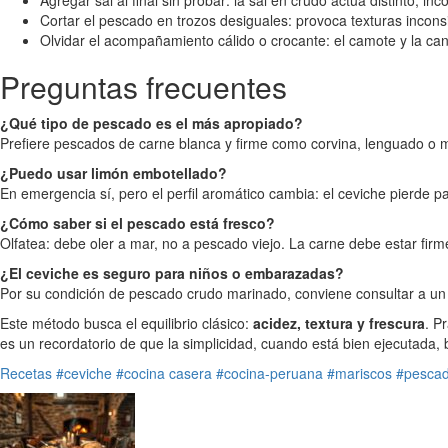
Agregar sal al final sin probar: la sal en crudo actúa distinto; in
Cortar el pescado en trozos desiguales: provoca texturas inconsi
Olvidar el acompañamiento cálido o crocante: el camote y la can
Preguntas frecuentes
¿Qué tipo de pescado es el más apropiado?
Prefiere pescados de carne blanca y firme como corvina, lenguado o me
¿Puedo usar limón embotellado?
En emergencia sí, pero el perfil aromático cambia: el ceviche pierde p
¿Cómo saber si el pescado está fresco?
Olfatea: debe oler a mar, no a pescado viejo. La carne debe estar fir
¿El ceviche es seguro para niños o embarazadas?
Por su condición de pescado crudo marinado, conviene consultar a u
Este método busca el equilibrio clásico:
acidez, textura y frescura
. P
es un recordatorio de que la simplicidad, cuando está bien ejecutada,
Recetas
#ceviche
#cocina casera
#cocina-peruana
#mariscos
#pesca