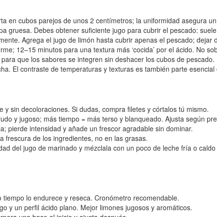
rta en cubos parejos de unos 2 centímetros; la uniformidad asegura un
lpa gruesa. Debes obtener suficiente jugo para cubrir el pescado: suel
mente. Agrega el jugo de limón hasta cubrir apenas el pescado; dejar 
firme; 12–15 minutos para una textura más ‘cocida’ por el ácido. No s
para que los sabores se integren sin deshacer los cubos de pescado. R
 El contraste de temperaturas y texturas es también parte esencial d
 y sin decoloraciones. Si dudas, compra filetes y córtalos tú mismo.
rudo y jugoso; más tiempo = más terso y blanqueado. Ajusta según pre
la; pierde intensidad y añade un frescor agradable sin dominar.
la frescura de los ingredientes, no en las grasas.
dad del jugo de marinado y mézclala con un poco de leche fría o cal
do tiempo lo endurece y reseca. Cronómetro recomendable.
o y un perfil ácido plano. Mejor limones jugosos y aromáticos.