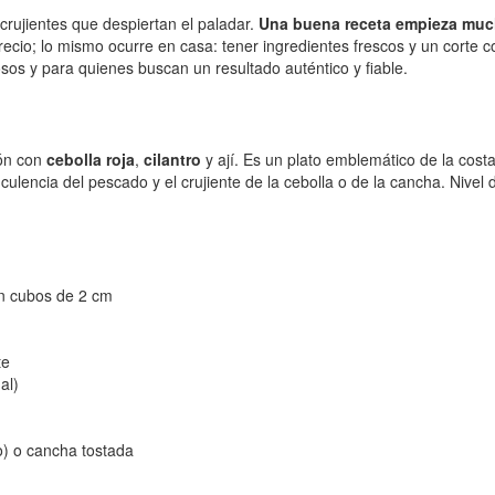
 crujientes que despiertan el paladar.
Una buena receta empieza muc
recio; lo mismo ocurre en casa: tener ingredientes frescos y un corte 
sos y para quienes buscan un resultado auténtico y fiable.
ón con
cebolla roja
,
cilantro
y ají. Es un plato emblemático de la cos
culencia del pescado y el crujiente de la cebolla o de la cancha. Nivel de
en cubos de 2 cm
te
al)
o) o cancha tostada