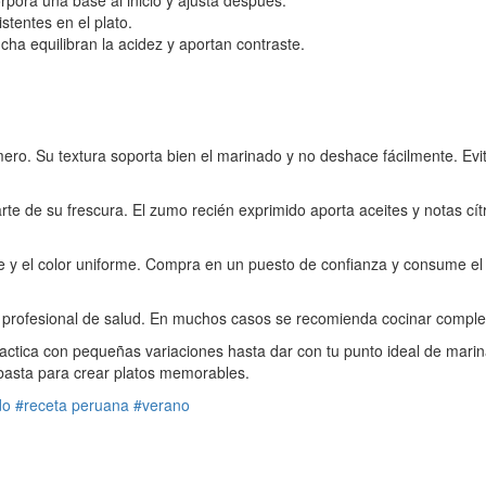
corpora una base al inicio y ajusta después.
stentes en el plato.
cha equilibran la acidez y aportan contraste.
ro. Su textura soporta bien el marinado y no deshace fácilmente. Evit
arte de su frescura. El zumo recién exprimido aporta aceites y notas cí
me y el color uniforme. Compra en un puesto de confianza y consume el
n profesional de salud. En muchos casos se recomienda cocinar compl
ractica con pequeñas variaciones hasta dar con tu punto ideal de marina
 basta para crear platos memorables.
do
#receta peruana
#verano