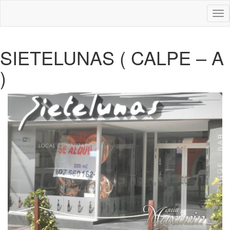
Des
nav
SIETELUNAS ( CALPE – A
)