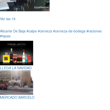
Ver las 16
Alicante
De Baja
#calpe
#cerveza
#cerveza-de-bodega
#raciones
#tapas
LLEGA LA NAVIDAD
MERCADO BARCELO