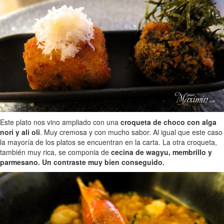
Este plato nos vino ampliado con una
croqueta de choco con alga
nori y ali oli
. Muy cremosa y con mucho sabor. Al igual que este caso
la mayoría de los platos se encuentran en la carta. La otra croqueta,
también muy rica, se componia de
cecina de wagyu, membrillo y
parmesano. Un contraste muy bien conseguido.