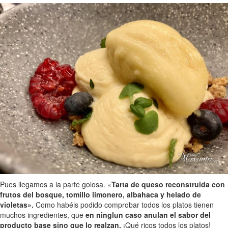
Pues llegamos a la parte golosa. «
Tarta de queso reconstruida con
frutos del bosque, tomillo limonero, albahaca y helado de
violetas».
Como habéis podido comprobar todos los platos tienen
muchos ingredientes, que
en ninglun caso anulan el sabor del
producto base sino que lo realzan.
¡Qué ricos todos los platos!