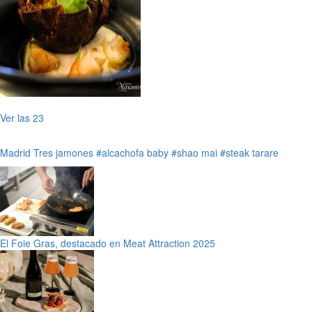
Ver las 23
Madrid
Tres jamones
#alcachofa baby
#shao mai
#steak tarare
El Foie Gras, destacado en Meat Attraction 2025