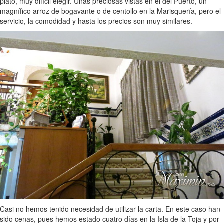
plato, muy difícil elegir. Unas preciosas vistas en el del Puerto, un
magnífico arroz de bogavante o de centollo en la Marisquería, pero el
servicio, la comodidad y hasta los precios son muy similares.
Casi no hemos tenido necesidad de utilizar la carta. En este caso han
sido cenas, pues hemos estado cuatro días en la Isla de la Toja y por