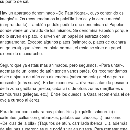
su punto de sal.
Hay un apartado denominado «De Pata Negra», cuyo contenido os
imagináis. Os recomendamos la paletilla ibérica y la carne mechá
(sorprendente). También podéis pedir lo que denominan el Papelón,
donde viene un variado de los mismos. Se denomina Papelón porque
no lo sirven en plato, lo sirven en un papel de estraza como
antiguamente. Excepto algunos platos (salmorejo, platos de cuchara
en general), que sirven en plato normal, el resto se sirve en papel
extendido o cucurucho.
Seguro que ya estáis más animados, pero seguimos. «Para untar»,
además de un lomito de atún tienen varios patés. Os recomendamos
el de mojama de atún con almendras (sabor potente) o el de pato al
moscatel (más suave). En las «conservas» diversas latas de pescado
de la zona gaditana (melba, caballa) o de otras zonas (mejillones o
zamburiñas gallegas, etc.). Entre los quesos la Casa recomienda el de
oveja curado al Jerez.
Para tomar con cuchara hay platos fríos (exquisito salmorejo) o
calientes (callos con garbanzos, patatas con chocos,…), así como
«Delicias de la olla» (Taquitos de atún, carrillada ibérica, …), además
de algunas sugerencias que podéis ver en pizarra. Para rematar este