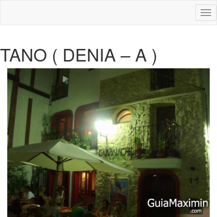
Des
nav
TANO ( DENIA – A )