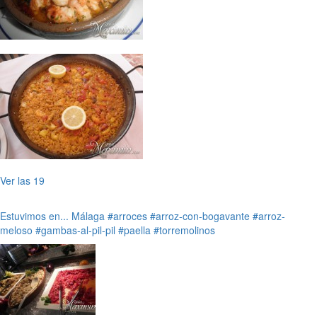
Ver las 19
Estuvimos en...
Málaga
#arroces
#arroz-con-bogavante
#arroz-
meloso
#gambas-al-pil-pil
#paella
#torremolinos