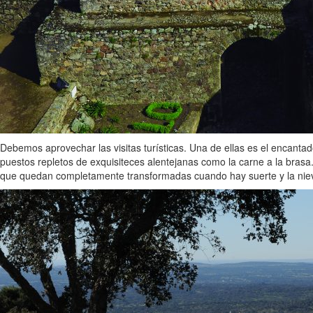
Debemos aprovechar las visitas turísticas. Una de ellas es el encant
puestos repletos de exquisiteces alentejanas como la carne a la brasa.
que quedan completamente transformadas cuando hay suerte y la nie