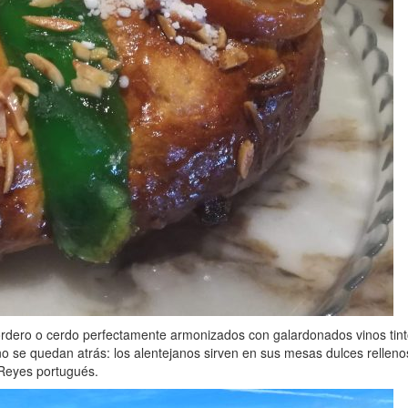
ordero o cerdo perfectamente armonizados con galardonados vinos tinto
 se quedan atrás: los alentejanos sirven en sus mesas dulces rellenos 
 Reyes portugués.