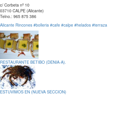
c/ Corbeta nº 10
03710 CALPE (Alicante)
Telno.: 965 875 386
Alicante
Rincones
#bolleria
#cafe
#calpe
#helados
#terraza
RESTAURANTE BETIBO (DENIA-A).
ESTUVIMOS EN (NUEVA SECCION)