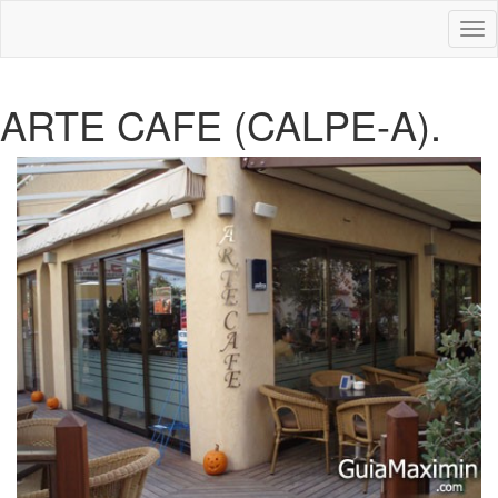
Des
nav
ARTE CAFE (CALPE-A).