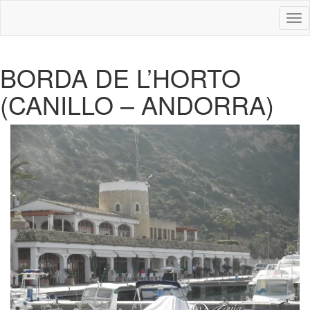
Des
nav
BORDA DE L’HORTO
(CANILLO – ANDORRA)