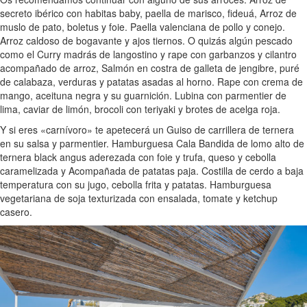
secreto ibérico con habitas baby, paella de marisco, fideuá, Arroz de
muslo de pato, boletus y foie. Paella valenciana de pollo y conejo.
Arroz caldoso de bogavante y ajos tiernos. O quizás algún pescado
como el Curry madrás de langostino y rape con garbanzos y cilantro
acompañado de arroz, Salmón en costra de galleta de jengibre, puré
de calabaza, verduras y patatas asadas al horno. Rape con crema de
mango, aceituna negra y su guarnición. Lubina con parmentier de
lima, caviar de limón, brocoli con teriyaki y brotes de acelga roja.
Y si eres «carnívoro» te apetecerá un Guiso de carrillera de ternera
en su salsa y parmentier. Hamburguesa Cala Bandida de lomo alto de
ternera black angus aderezada con foie y trufa, queso y cebolla
caramelizada y Acompañada de patatas paja. Costilla de cerdo a baja
temperatura con su jugo, cebolla frita y patatas. Hamburguesa
vegetariana de soja texturizada con ensalada, tomate y ketchup
casero.