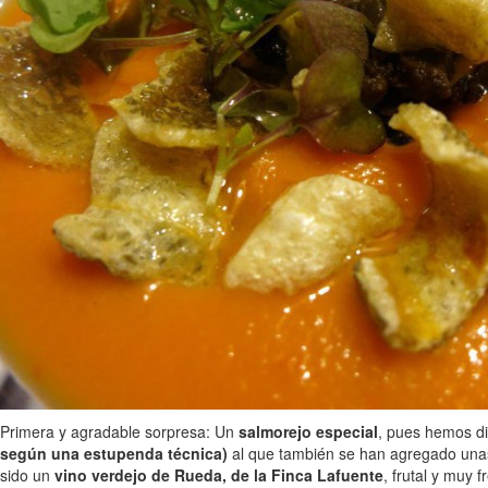
Primera y agradable sorpresa: Un
salmorejo especial
, pues hemos di
según una estupenda técnica)
al que también se han agregado un
sido un
vino verdejo de Rueda, de la Finca Lafuente
, frutal y muy f