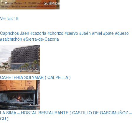
Ver las 19
Caprichos
Jaén
#cazorla
#chorizo
#ciervo
#Jaén
#miel
#pate
#queso
#salchichón
#Sierra-de-Cazorla
CAFETERIA SOLYMAR ( CALPE – A )
LA SIMA – HOSTAL RESTAURANTE ( CASTILLO DE GARCIMUÑOZ –
CU )