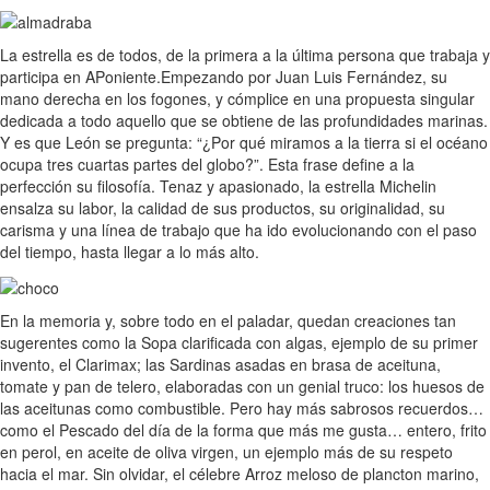
La estrella es de todos, de la primera a la última persona que trabaja y
participa en APoniente.Empezando por Juan Luis Fernández, su
mano derecha en los fogones, y cómplice en una propuesta singular
dedicada a todo aquello que se obtiene de las profundidades marinas.
Y es que León se pregunta: “¿Por qué miramos a la tierra si el océano
ocupa tres cuartas partes del globo?”. Esta frase define a la
perfección su filosofía. Tenaz y apasionado, la estrella Michelin
ensalza su labor, la calidad de sus productos, su originalidad, su
carisma y una línea de trabajo que ha ido evolucionando con el paso
del tiempo, hasta llegar a lo más alto.
En la memoria y, sobre todo en el paladar, quedan creaciones tan
sugerentes como la Sopa clarificada con algas, ejemplo de su primer
invento, el Clarimax; las Sardinas asadas en brasa de aceituna,
tomate y pan de telero, elaboradas con un genial truco: los huesos de
las aceitunas como combustible. Pero hay más sabrosos recuerdos…
como el Pescado del día de la forma que más me gusta… entero, frito
en perol, en aceite de oliva virgen, un ejemplo más de su respeto
hacia el mar. Sin olvidar, el célebre Arroz meloso de plancton marino,