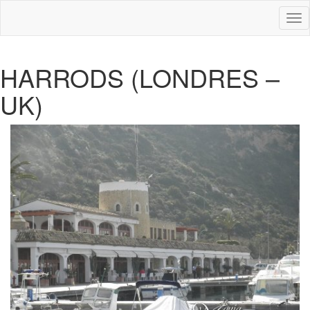
Des
nav
HARRODS (LONDRES –
UK)