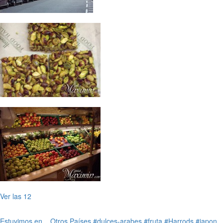
Ver las 12
Estuvimos en...
Otros Países
#dulces-arabes
#fruta
#Harrods
#japon