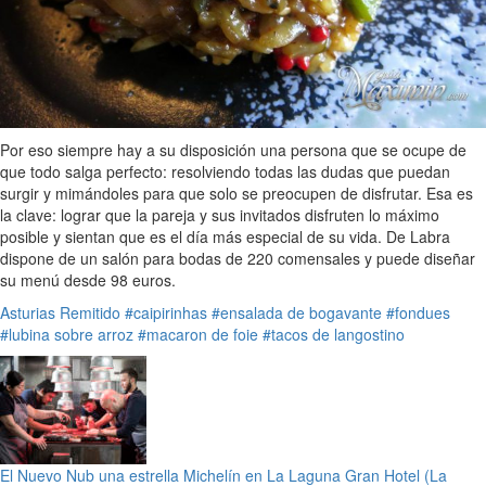
Por eso siempre hay a su disposición una persona que se ocupe de
que todo salga perfecto: resolviendo todas las dudas que puedan
surgir y mimándoles para que solo se preocupen de disfrutar. Esa es
la clave: lograr que la pareja y sus invitados disfruten lo máximo
posible y sientan que es el día más especial de su vida. De Labra
dispone de un salón para bodas de 220 comensales y puede diseñar
su menú desde 98 euros.
Asturias
Remitido
#caipirinhas
#ensalada de bogavante
#fondues
#lubina sobre arroz
#macaron de foie
#tacos de langostino
El Nuevo Nub una estrella Michelín en La Laguna Gran Hotel (La