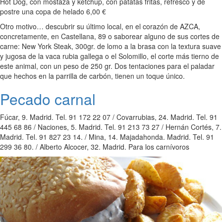
Hot Dog, con mostaza y ketchup, con patatas fritas, refresco y de
postre una copa de helado 6,00 €
Otro motivo… descubrir su último local, en el corazón de AZCA,
concretamente, en Castellana, 89 o saborear alguno de sus cortes de
carne: New York Steak, 300gr. de lomo a la brasa con la textura suave
y jugosa de la vaca rubia gallega o el Solomillo, el corte más tierno de
este animal, con un peso de 250 gr. Dos tentaciones para el paladar
que hechos en la parrilla de carbón, tienen un toque único.
Pecado carnal
Fúcar, 9. Madrid. Tel. 91 172 22 07 / Covarrubias, 24. Madrid. Tel. 91
445 68 86 / Naciones, 5. Madrid. Tel. 91 213 73 27 / Hernán Cortés, 7.
Madrid. Tel. 91 827 23 14. / Mina, 14. Majadahonda. Madrid. Tel. 91
299 36 80. / Alberto Alcocer, 32. Madrid. Para los carnívoros